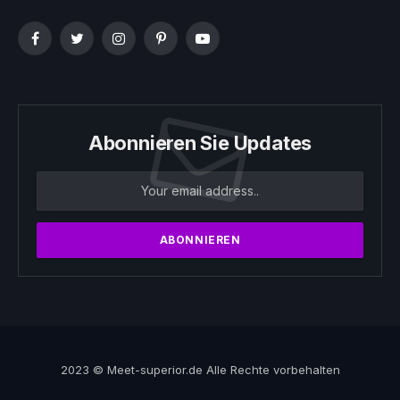
Facebook
Twitter
Instagram
Pinterest
YouTube
Abonnieren Sie Updates
2023 © Meet-superior.de Alle Rechte vorbehalten