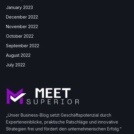
January 2023
December 2022
November 2022
October 2022
September 2022
August 2022
July 2022
„Unser Business-Blog setzt Geschäftspotenzial durch
Experteneinblicke, praktische Ratschläge und innovative
Strategien frei und fördert den unternehmerischen Erfolg.“