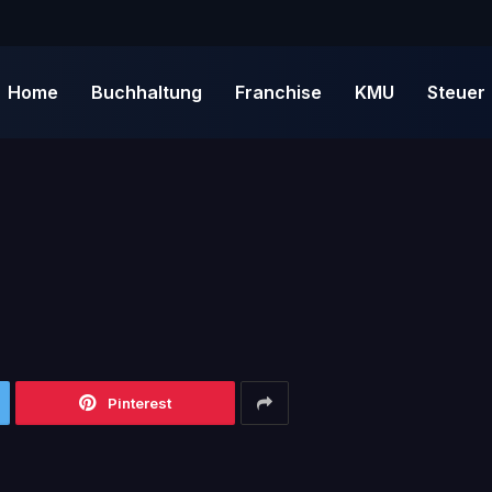
Home
Buchhaltung
Franchise
KMU
Steuer
Pinterest