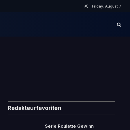
Friday, August 7
Redakteurfavoriten
Serie Roulette Gewinn