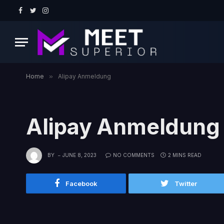
Facebook
Twitter
Instagram
Home
»
Alipay Anmeldung
Alipay Anmeldung
BY
JUNE 8, 2023
NO COMMENTS
2 MINS READ
Facebook
Twitter