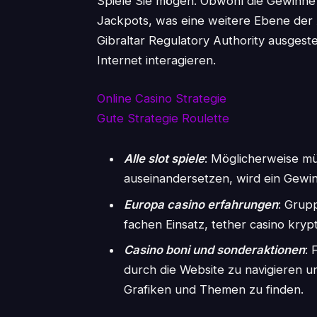
Spiele Sie mögen. Obwohl die Gewinne 
Jackpots, was eine weitere Ebene der 
Gibraltar Regulatory Authority ausgeste
Internet interagieren.
Online Casino Strategie
Gute Strategie Roulette
Alle slot spiele
: Möglicherweise mü
auseinandersetzen, wird ein Gewin
Europa casino erfahrungen
: Grup
fachen Einsatz, tether casino kryp
Casino boni und sonderaktionen
: 
durch die Website zu navigieren und
Grafiken und Themen zu finden.