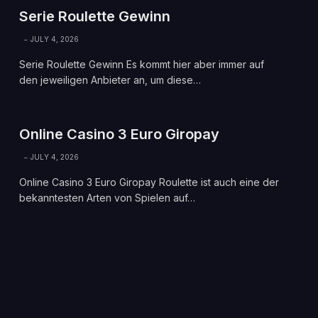
Serie Roulette Gewinn
JULY 4, 2026
Serie Roulette Gewinn Es kommt hier aber immer auf
den jeweiligen Anbieter an, um diese…
Online Casino 3 Euro Giropay
JULY 4, 2026
Online Casino 3 Euro Giropay Roulette ist auch eine der
bekanntesten Arten von Spielen auf…