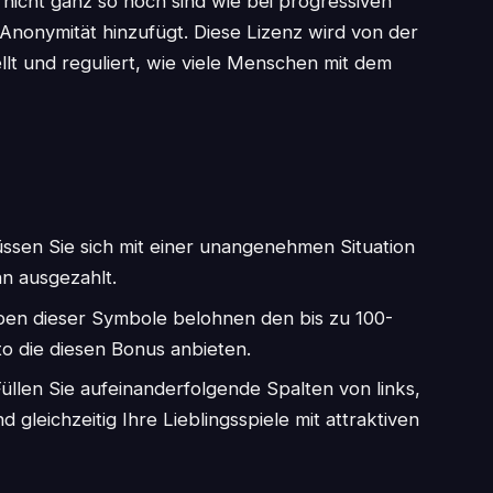
nicht ganz so hoch sind wie bei progressiven
Anonymität hinzufügt. Diese Lizenz wird von der
llt und reguliert, wie viele Menschen mit dem
ssen Sie sich mit einer unangenehmen Situation
n ausgezahlt.
pen dieser Symbole belohnen den bis zu 100-
to die diesen Bonus anbieten.
Füllen Sie aufeinanderfolgende Spalten von links,
 gleichzeitig Ihre Lieblingsspiele mit attraktiven