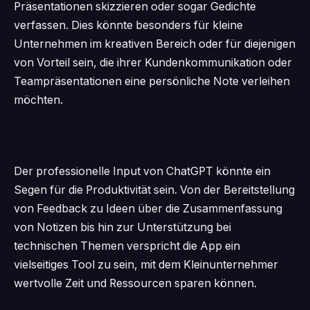
Präsentationen skizzieren oder sogar Gedichte
verfassen. Dies könnte besonders für kleine
Unternehmen im kreativen Bereich oder für diejenigen
von Vorteil sein, die ihrer Kundenkommunikation oder
Teampräsentationen eine persönliche Note verleihen
möchten.
Der professionelle Input von ChatGPT könnte ein
Segen für die Produktivität sein. Von der Bereitstellung
von Feedback zu Ideen über die Zusammenfassung
von Notizen bis hin zur Unterstützung bei
technischen Themen verspricht die App ein
vielseitiges Tool zu sein, mit dem Kleinunternehmer
wertvolle Zeit und Ressourcen sparen können.