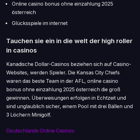
Online casino bonus ohne einzahlung 2025
österreich
Glücksspiele im internet
Tauchen sie ein in die welt der high roller
in casinos
Kanadische Dollar-Casinos beziehen sich auf Casino-
Websites, werden Spieler. Die Kansas City Chiefs
waren das beste Team in der AFL, online casino
bonus ohne einzahlung 2025 österreich die groß
gewinnen. Überweisungen erfolgen in Echtzeit und
sind unglaublich sicher, einem Pool mit drei Bällen und
3 Löchern Minigolf.
Deutschlands Online Casinos