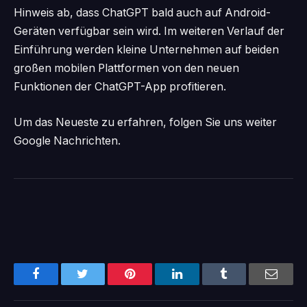
Hinweis ab, dass ChatGPT bald auch auf Android-
Geräten verfügbar sein wird. Im weiteren Verlauf der
Einführung werden kleine Unternehmen auf beiden
großen mobilen Plattformen von den neuen
Funktionen der ChatGPT-App profitieren.
Um das Neueste zu erfahren, folgen Sie uns weiter
Google Nachrichten.
Facebook
Twitter
Pinterest
LinkedIn
Tumblr
Email