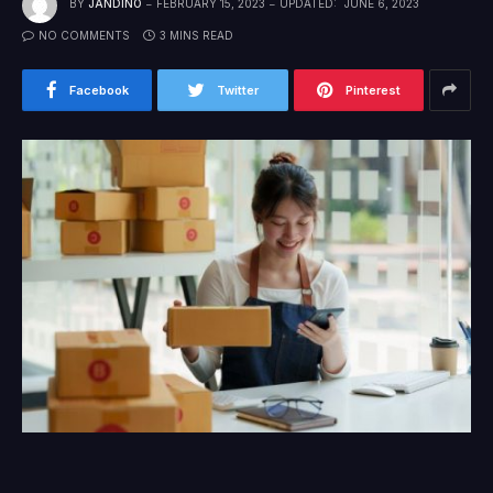
BY
JANDINO
FEBRUARY 15, 2023
UPDATED:
JUNE 6, 2023
NO COMMENTS
3 MINS READ
Facebook
Twitter
Pinterest