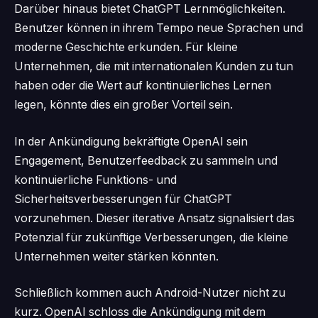
Darüber hinaus bietet ChatGPT Lernmöglichkeiten.
Benutzer können in ihrem Tempo neue Sprachen und
moderne Geschichte erkunden. Für kleine
Unternehmen, die mit internationalen Kunden zu tun
haben oder die Wert auf kontinuierliches Lernen
legen, könnte dies ein großer Vorteil sein.
In der Ankündigung bekräftigte OpenAI sein
Engagement, Benutzerfeedback zu sammeln und
kontinuierliche Funktions- und
Sicherheitsverbesserungen für ChatGPT
vorzunehmen. Dieser iterative Ansatz signalisiert das
Potenzial für zukünftige Verbesserungen, die kleine
Unternehmen weiter stärken könnten.
Schließlich kommen auch Android-Nutzer nicht zu
kurz. OpenAI schloss die Ankündigung mit dem