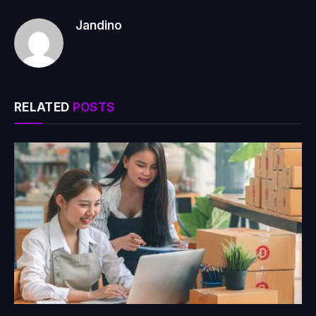
Jandino
RELATED
POSTS