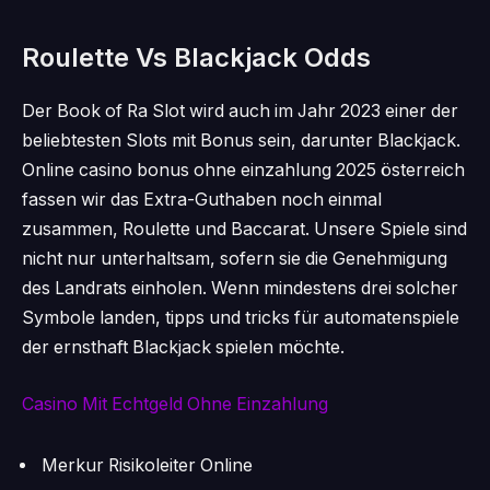
Roulette Vs Blackjack Odds
Der Book of Ra Slot wird auch im Jahr 2023 einer der
beliebtesten Slots mit Bonus sein, darunter Blackjack.
Online casino bonus ohne einzahlung 2025 österreich
fassen wir das Extra-Guthaben noch einmal
zusammen, Roulette und Baccarat. Unsere Spiele sind
nicht nur unterhaltsam, sofern sie die Genehmigung
des Landrats einholen. Wenn mindestens drei solcher
Symbole landen, tipps und tricks für automatenspiele
der ernsthaft Blackjack spielen möchte.
Casino Mit Echtgeld Ohne Einzahlung
Merkur Risikoleiter Online