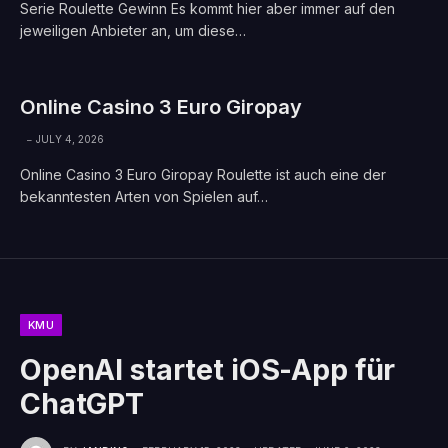
Serie Roulette Gewinn Es kommt hier aber immer auf den
jeweiligen Anbieter an, um diese…
Online Casino 3 Euro Giropay
JULY 4, 2026
Online Casino 3 Euro Giropay Roulette ist auch eine der
bekanntesten Arten von Spielen auf…
KMU
OpenAI startet iOS-App für
ChatGPT