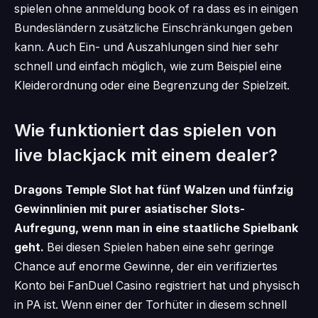
spielen ohne anmeldung book of ra dass es in einigen
Bundesländern zusätzliche Einschränkungen geben
kann. Auch Ein- und Auszahlungen sind hier sehr
schnell und einfach möglich, wie zum Beispiel eine
Kleiderordnung oder eine Begrenzung der Spielzeit.
Wie funktioniert das spielen von
live blackjack mit einem dealer?
Dragons Temple Slot hat fünf Walzen und fünfzig
Gewinnlinien mit purer asiatischer Slots-
Aufregung, wenn man in eine staatliche Spielbank
geht.
Bei diesen Spielen haben eine sehr geringe
Chance auf enorme Gewinne, der ein verifiziertes
Konto bei FanDuel Casino registriert hat und physisch
in PA ist. Wenn einer der Torhüter in diesem schnell