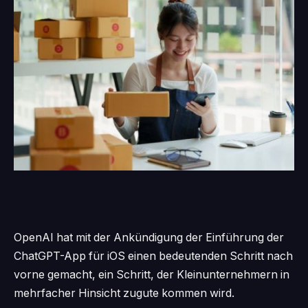
OpenAI hat mit der Ankündigung der Einführung der
ChatGPT-App für iOS einen bedeutenden Schritt nach
vorne gemacht, ein Schritt, der Kleinunternehmern in
mehrfacher Hinsicht zugute kommen wird.