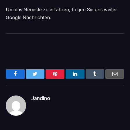
Um das Neueste zu erfahren, folgen Sie uns weiter
Google Nachrichten.
Facebook
Twitter
Pinterest
LinkedIn
Tumblr
Email
Jandino