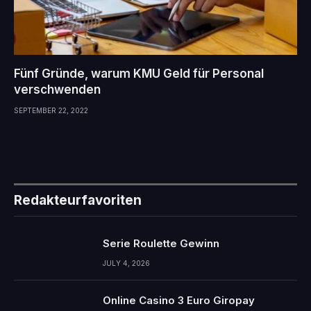
Fünf Gründe, warum KMU Geld für Personal
verschwenden
SEPTEMBER 22, 2022
Redakteurfavoriten
Serie Roulette Gewinn
JULY 4, 2026
Online Casino 3 Euro Giropay