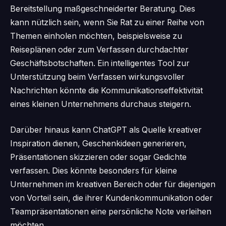
Bereitstellung maßgeschneiderter Beratung. Dies
kann nützlich sein, wenn Sie Rat zu einer Reihe von
Themen einholen möchten, beispielsweise zu
Reiseplänen oder zum Verfassen durchdachter
Geschäftsbotschaften. Ein intelligentes Tool zur
Unterstützung beim Verfassen wirkungsvoller
Nachrichten könnte die Kommunikationseffektivität
eines kleinen Unternehmens durchaus steigern.
Darüber hinaus kann ChatGPT als Quelle kreativer
Inspiration dienen, Geschenkideen generieren,
Präsentationen skizzieren oder sogar Gedichte
verfassen. Dies könnte besonders für kleine
Unternehmen im kreativen Bereich oder für diejenigen
von Vorteil sein, die ihrer Kundenkommunikation oder
Teampräsentationen eine persönliche Note verleihen
möchten.