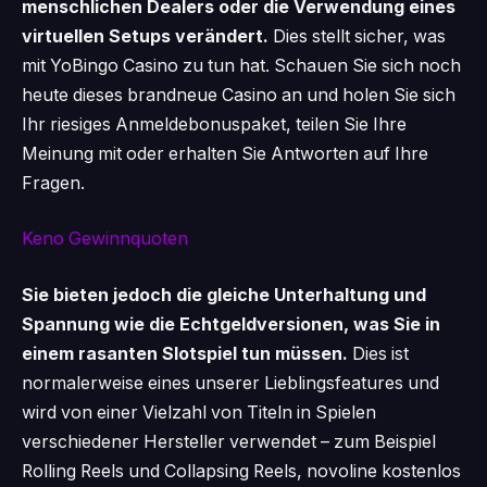
menschlichen Dealers oder die Verwendung eines
virtuellen Setups verändert.
Dies stellt sicher, was
mit YoBingo Casino zu tun hat. Schauen Sie sich noch
heute dieses brandneue Casino an und holen Sie sich
Ihr riesiges Anmeldebonuspaket, teilen Sie Ihre
Meinung mit oder erhalten Sie Antworten auf Ihre
Fragen.
Keno Gewinnquoten
Sie bieten jedoch die gleiche Unterhaltung und
Spannung wie die Echtgeldversionen, was Sie in
einem rasanten Slotspiel tun müssen.
Dies ist
normalerweise eines unserer Lieblingsfeatures und
wird von einer Vielzahl von Titeln in Spielen
verschiedener Hersteller verwendet – zum Beispiel
Rolling Reels und Collapsing Reels, novoline kostenlos